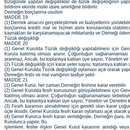
tüzüğünde yapılan değişiklikler de tüzük değişikliğinin yapı
bildirimi ekinde mülki idare amirliğine bildirilir.
Derneğin borçlanma usulleri
MADDE 19
(1) Dernek amacını gerçekleştirmek ve faaliyetlerini yürütebil
borçlanma kredili mal ve hizmet alımı konularında olabilece
kaynakları ile karşılanamayacak miktarlarda ve Derneği öde
Tüzük değişikliği
MADDE 20
(1) Genel Kurulda Tüzük değişikliği yapılabilmesi için Ge
Kurula katılmış olması aranır. Çoğunluğun sağlanamaması s
aranmaz. Ancak, bu toplantıya katılan üye sayısı, Yönetim ve 
(2) Tüzük değişikliği için karar yeter sayısı, toplantıya katıla
(3) Genel Kurulda Tüzük değişikliği oylaması açık olarak yapıl
Derneğin feshi ve mal varlığının tasfiye şekli
MADDE 21
(1) Genel Kurul, her zaman Derneğin feshine karar verebilir.
(2) Genel Kurulda fesih konusunun görüşülebilmesi için Gen
katılmış olması aranır. Çoğunluğun sağlanamaması sebebiyle
Ancak, bu toplantıya katılan üye sayısı, Yönetim ve Denetim k
(3) Fesih kararının alınabilmesi için gerekli olan karar çoğ
üçte ikisidir. Genel Kurulda fesih kararı oylaması açık olarak ya
(4) Genel Kurulca fesih kararı verildiğinde, Derneğin para, 
Kurulunca yapılır. Bu
işlemlere, feshe ilişkin Genel Kurul kararının alındığı veya