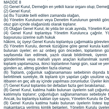
MADDE 8
(1) Genel Kurul, Derneğin en yetkili karar organı olup; Derneğ
(2) Genel Kurul;
(a) Bu Tüzükte belli edilen zamanda olağan,
(b) Yönetim Kurulunun veya Denetim Kurulunun gerekli gördü
otuz gün içinde olağanüstü olarak toplanır.
(3) Olağan Genel Kurul, iki yılda bir ocak ayında, Yönetim Kur
(4) Genel Kurul toplantıya Yönetim Kurulunca çağrılır. Y
başvurusu üzerine sulh hukuk
hâkimi, üç üyeyi Genel Kurulu toplantıya çağırmakla görevlend
(5) Yönetim Kurulu, dernek tüzüğüne göre genel kurula katıl
bulunan üyeler; en az onbeş gün önceden, toplantının gün
sayfasında ilan edilmek, yazılı olarak bildirilmek, üyeni
gönderilmek veya mahalli yayın araçları kullanılmak suret
toplantı yapılamazsa, ikinci toplantının hangi gün, saat ve yerde 
günden az, altmış günden fazla olamaz
(6) Toplantı, çoğunluk sağlanamaması sebebinin dışında b
belirtilmek suretiyle, ilk toplantı için yapılan çağrı usulüne 
itibaren en geç altı ay içinde yapılması zorunludur. Üyeler ikinc
(7) Genel Kurul toplantısı bir defadan fazla geri bırakılamaz.
(8) Genel Kurul, katılma hakkı bulunan üyelerin salt çoğunlu
katılımıyla toplanır; çoğunluğun sağlanamaması sebebiyle 
Ancak, bu toplantıya katılan üye sayısı, Yönetim Kurulu ile D
(9) Genel Kurula katılma hakkı bulunan üyelerin listesi top
makamlarca verilmiş kimlik belgeleri, Yönetim Kurulu üyeler