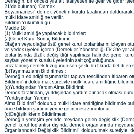
Derneğin, bir önceki yıla ait faaliyetleri ile gelir ve gider iş
21’de bulunan) “Dernek
Beyannamesi” dernek yönetim kurulu tarafından doldurarak, h
mülki idare amirliğine verilir.
Bildirim Yükümlülüğü
Madde 18
(1) Mülki amirliğe yapılacak bildirimler:
(a)Genel Kurul Sonuç Bildirimi;
Olağan veya olağanüstü genel kurul toplantılarını izleyen otu
ve yedek üyeleri içeren (Dernekler Yönetmeliği Ek-3’te yer al
toplantısında tüzük değişikliği yapılması halinde; genel kuru
sayfası yönetim kurulu üyelerinin salt çoğunluğunca
imzalanmış dernek tüzüğünün son şekli, bu fıkrada belirtilen sü
(b)Taşınmazların Bildirilmesi;
Derneğin edindiği taşınmazlar tapuya tescilinden itibaren 
Bildirimi”ni doldurmak suretiyle mülki idare amirliğine bildirilir
(c)Yurtdışından Yardım Alma Bildirimi;
Dernek tarafından, yurtdışından yardım alınacak olması dur
“Yurtdışından Yardım
Alma Bildirimi” doldurup mülki idare amirliğine bildirimde bu
önce bildirim şartının yerine getirilmesi zorunludur.
(d)Değişikliklerin Bildirilmesi;
Derneğin yerleşim yerinde meydana gelen değişiklik (Dernekle
genel kurul toplantısı dışında dernek organlarında meydana 
Organlarındaki Değişiklik Bildirimi” doldurulmak suretiyle, de