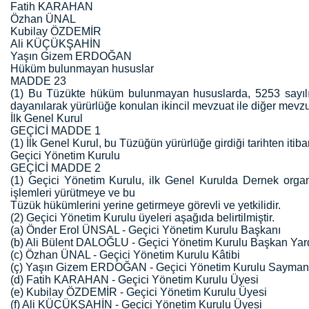
Fatih KARAHAN
Özhan ÜNAL
Kubilay ÖZDEMİR
Ali KÜÇÜKŞAHİN
Yaşın Gizem ERDOĞAN
Hüküm bulunmayan hususlar
MADDE 23
(1) Bu Tüzükte hüküm bulunmayan hususlarda, 5253 sayıl
dayanılarak yürürlüğe konulan ikincil mevzuat ile diğer mevz
İlk Genel Kurul
GEÇİCİ MADDE 1
(1) İlk Genel Kurul, bu Tüzüğün yürürlüğe girdiği tarihten itibare
Geçici Yönetim Kurulu
GEÇİCİ MADDE 2
(1) Geçici Yönetim Kurulu, ilk Genel Kurulda Dernek organl
işlemleri yürütmeye ve bu
Tüzük hükümlerini yerine getirmeye görevli ve yetkilidir.
(2) Geçici Yönetim Kurulu üyeleri aşağıda belirtilmiştir.
(a) Önder Erol ÜNSAL - Geçici Yönetim Kurulu Başkanı
(b) Ali Bülent DALOĞLU - Geçici Yönetim Kurulu Başkan Yar
(c) Özhan ÜNAL - Geçici Yönetim Kurulu Kâtibi
(ç) Yaşın Gizem ERDOĞAN - Geçici Yönetim Kurulu Sayman
(d) Fatih KARAHAN - Geçici Yönetim Kurulu Üyesi
(e) Kubilay ÖZDEMİR - Geçici Yönetim Kurulu Üyesi
(f) Ali KÜÇÜKŞAHİN - Geçici Yönetim Kurulu Üyesi