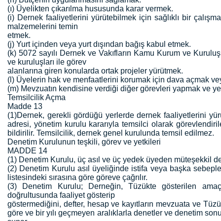
(ı) Üyelikten çıkarılma hususunda karar vermek.
(i) Dernek faaliyetlerini yürütebilmek için sağlıklı bir çalı
malzemelerini temin
etmek.
(j) Yurt içinden veya yurt dışından bağış kabul etmek.
(k) 5072 sayılı Dernek ve Vakıfların Kamu Kurum ve Kuruluşl
ve kuruluşları ile görev
alanlarına giren konularda ortak projeler yürütmek.
(l) Üyelerin hak ve menfaatlerini korumak için dava açmak v
(m) Mevzuatın kendisine verdiği diğer görevleri yapmak ve yet
Temsilcilik Açma
Madde 13
(1)Dernek, gerekli gördüğü yerlerde dernek faaliyetlerini yür
adresi, yönetim kurulu kararıyla temsilci olarak görevlendiril
bildirilir. Temsilcilik, dernek genel kurulunda temsil edilmez.
Denetim Kurulunun teşkili, görev ve yetkileri
MADDE 14
(1) Denetim Kurulu, üç asıl ve üç yedek üyeden müteşekkil dene
(2) Denetim Kurulu asıl üyeliğinde istifa veya başka sebep
listesindeki sırasına göre göreve çağrılır.
(3) Denetim Kurulu; Derneğin, Tüzükte gösterilen amaçlar
doğrultusunda faaliyet gösterip
göstermediğini, defter, hesap ve kayıtların mevzuata ve Tüzüğ
göre ve bir yılı geçmeyen aralıklarla denetler ve denetim son