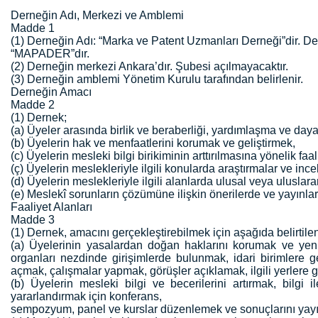
Derneğin Adı, Merkezi ve Amblemi
Madde 1
(1) Derneğin Adı: “Marka ve Patent Uzmanları Derneği”dir. De
“MAPADER”dır.
(2) Derneğin merkezi Ankara’dır. Şubesi açılmayacaktır.
(3) Derneğin amblemi Yönetim Kurulu tarafından belirlenir.
Derneğin Amacı
Madde 2
(1) Dernek;
(a) Üyeler arasında birlik ve beraberliği, yardımlaşma ve da
(b) Üyelerin hak ve menfaatlerini korumak ve geliştirmek,
(c) Üyelerin mesleki bilgi birikiminin arttırılmasına yönelik fa
(ç) Üyelerin meslekleriyle ilgili konularda araştırmalar ve i
(d) Üyelerin meslekleriyle ilgili alanlarda ulusal veya uluslar
(e) Meslekî sorunların çözümüne ilişkin önerilerde ve yayınl
Faaliyet Alanları
Madde 3
(1) Dernek, amacını gerçekleştirebilmek için aşağıda belirtilen
(a) Üyelerinin yasalardan doğan haklarını korumak ve yen
organları nezdinde girişimlerde bulunmak, idari birimlere 
açmak, çalışmalar yapmak, görüşler açıklamak, ilgili yerle
(b) Üyelerin mesleki bilgi ve becerilerini artırmak, bilgi 
yararlandırmak için konferans,
sempozyum, panel ve kurslar düzenlemek ve sonuçlarını yay