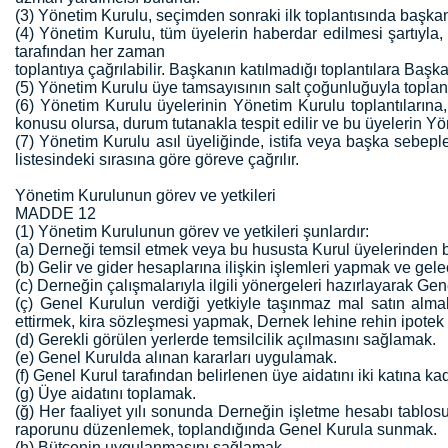
(3) Yönetim Kurulu, seçimden sonraki ilk toplantısında başkan
(4) Yönetim Kurulu, tüm üyelerin haberdar edilmesi şartıyla
tarafından her zaman
toplantıya çağrılabilir. Başkanın katılmadığı toplantılara Başk
(5) Yönetim Kurulu üye tamsayısının salt çoğunluğuyla toplanır.
(6) Yönetim Kurulu üyelerinin Yönetim Kurulu toplantılarına
konusu olursa, durum tutanakla tespit edilir ve bu üyelerin Yö
(7) Yönetim Kurulu asıl üyeliğinde, istifa veya başka sebep
listesindeki sırasına göre göreve çağrılır.
Yönetim Kurulunun görev ve yetkileri
MADDE 12
(1) Yönetim Kurulunun görev ve yetkileri şunlardır:
(a) Derneği temsil etmek veya bu hususta Kurul üyelerinden b
(b) Gelir ve gider hesaplarına ilişkin işlemleri yapmak ve g
(c) Derneğin çalışmalarıyla ilgili yönergeleri hazırlayarak G
(ç) Genel Kurulun verdiği yetkiyle taşınmaz mal satın alma
ettirmek, kira sözleşmesi yapmak, Dernek lehine rehin ipotek 
(d) Gerekli görülen yerlerde temsilcilik açılmasını sağlamak.
(e) Genel Kurulda alınan kararları uygulamak.
(f) Genel Kurul tarafından belirlenen üye aidatını iki katına k
(g) Üye aidatını toplamak.
(ğ) Her faaliyet yılı sonunda Derneğin işletme hesabı tablosu
raporunu düzenlemek, toplandığında Genel Kurula sunmak.
(h) Bütçenin uygulanmasını sağlamak.