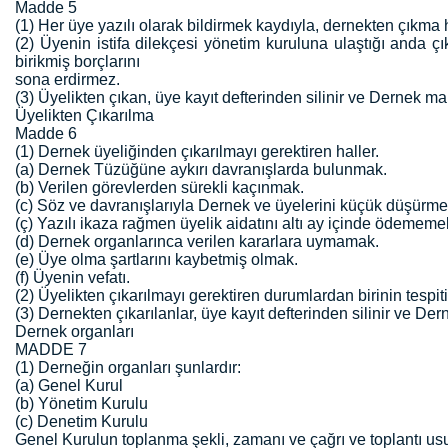
Madde 5
(1) Her üye yazılı olarak bildirmek kaydıyla, dernekten çıkma 
(2) Üyenin istifa dilekçesi yönetim kuruluna ulaştığı anda çı
birikmiş borçlarını
sona erdirmez.
(3) Üyelikten çıkan, üye kayıt defterinden silinir ve Dernek m
Üyelikten Çıkarılma
Madde 6
(1) Dernek üyeliğinden çıkarılmayı gerektiren haller.
(a) Dernek Tüzüğüne aykırı davranışlarda bulunmak.
(b) Verilen görevlerden sürekli kaçınmak.
(c) Söz ve davranışlarıyla Dernek ve üyelerini küçük düşürme
(ç) Yazılı ikaza rağmen üyelik aidatını altı ay içinde ödememe
(d) Dernek organlarınca verilen kararlara uymamak.
(e) Üye olma şartlarını kaybetmiş olmak.
(f) Üyenin vefatı.
(2) Üyelikten çıkarılmayı gerektiren durumlardan birinin tespiti 
(3) Dernekten çıkarılanlar, üye kayıt defterinden silinir ve D
Dernek organları
MADDE 7
(1) Derneğin organları şunlardır:
(a) Genel Kurul
(b) Yönetim Kurulu
(c) Denetim Kurulu
Genel Kurulun toplanma şekli, zamanı ve çağrı ve toplantı us