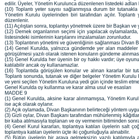
edilir. Üyeler, Yönetim Kurulunca düzenlenen listedeki adları 
(10) Toplantı yeter sayısı sağlanmışsa durum bir tutanakla
Yönetim Kurulu üyelerinden biri tarafından açılır. Toplan
düzenlenir.
(11) Açılıştan sonra, toplantıyı yönetmek üzere bir Başkan ve y
(12) Dernek organlarının seçimi için yapılacak oylamalarda, 
listesindeki isimlerinin karşılarını imzalamaları zorunludur.
(13) Toplantının yönetimi ve güvenliğinin sağlanması Divan Ba
(14) Genel Kurulda, yalnızca gündemde yer alan maddeler gö
görüşülmesi yazılı olarak istenen konuların gündeme alınmas
(15) Genel Kurulda her üyenin bir oy hakkı vardır; üye oyun
katılabilir ancak oy kullanamazlar.
(16) Toplantıda görüşülen konular ve alınan kararlar bir tuta
Toplantı sonunda, tutanak ve diğer belgeler Yönetim Kurulu 
ve yeni seçilen Yönetim Kuruluna yedi gün içinde teslim etm
Genel Kurulda oy kullanma ve karar alma usul ve esasları
MADDE 9
(1) Genel Kurulda, aksine karar alınmamışsa, Yönetim Kurulu 
ise açık olarak oylanır.
(2) Açık oylamada, Divan Başkanının belirteceği yöntem uygul
(3) Gizli oylar, Divan Başkanı tarafından mühürlenmiş kâğıtlar
bir kaba atılmasıyla toplanan ve oy vermenin bitiminden sonra
(4) Genel Kurul kararları, toplantıya katılan üyelerin salt ç
toplantıya katılan üyelerin üçte iki çoğunluğuyla alınabilir.
(5) Bütün üyelerin bir araya gelmeksizin yazılı katılımıyla