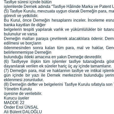
Tasfiye süresi içinde bütün
işlemlerde Dernek adında “Tasfiye Hâlinde Marka ve Patent Uz
(5) Tasfiye Kurulu, mevzuata uygun olarak Derneğin para, ma
görevli ve yetkilidir.
Bu Kurul, önce Derneğin hesaplarını inceler. İnceleme esnas
banka kayıtları ile diğer
belgelerin tespiti yapılarak varlık ve yükümlülükler bir tuta
bulunulur ve varsa
Derneğin malları paraya çevrilerek alacaklılara ödenir. Derne
edilmesi ve borçların
ödenmesinden sonra kalan tüm para, mal ve haklar, Genel 
belirlenmemişse Derneğin
bulunduğu ildeki amacına en yakın Derneğe devredilir.
(6) Tasfiyeye ilişkin tüm işlemler tasfiye tutanağında göst
dayanılarak verilen ek süreler hariç üç ay içinde tamamlanır.
(7) Derneğin para, mal ve haklarının tasfiye ve intikal işl
gün içinde bir yazı ile Dernek merkezinin bulunduğu yerin 
eklenmesi zorunludur.
(8) Derneğin defter ve belgelerini Tasfiye Kurulu sıfatıyla son
Yönetim Kurulu
üyesine de verilebilir.
Kurucu üyeler
MADDE 22
Önder Erol ÜNSAL
Ali Bülent DALOĞLU