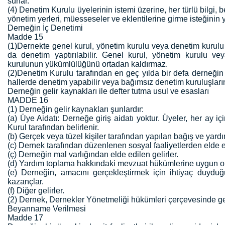
sunar.
(4) Denetim Kurulu üyelerinin istemi üzerine, her türlü bilgi, b
yönetim yerleri, müesseseler ve eklentilerine girme isteğinin y
Derneğin İç Denetimi
Madde 15
(1)Dernekte genel kurul, yönetim kurulu veya denetim kurulu 
da denetim yaptırılabilir. Genel kurul, yönetim kurulu v
kurulunun yükümlülüğünü ortadan kaldırmaz.
(2)Denetim Kurulu tarafından en geç yılda bir defa derneğin 
hallerde denetim yapabilir veya bağımsız denetim kuruluşların
Derneğin gelir kaynakları ile defter tutma usul ve esasları
MADDE 16
(1) Derneğin gelir kaynakları şunlardır:
(a) Üye Aidatı: Derneğe giriş aidatı yoktur. Üyeler, her ay i
Kurul tarafından belirlenir.
(b) Gerçek veya tüzel kişiler tarafından yapılan bağış ve yardı
(c) Dernek tarafından düzenlenen sosyal faaliyetlerden elde ed
(ç) Derneğin mal varlığından elde edilen gelirler.
(d) Yardım toplama hakkındaki mevzuat hükümlerine uygun ol
(e) Derneğin, amacını gerçekleştirmek için ihtiyaç duyduğu 
kazançlar.
(f) Diğer gelirler.
(2) Dernek, Dernekler Yönetmeliği hükümleri çerçevesinde gerek
Beyanname Verilmesi
Madde 17