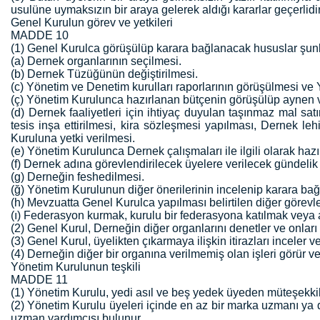
usulüne uymaksızın bir araya gelerek aldığı kararlar geçerlidi
Genel Kurulun görev ve yetkileri
MADDE 10
(1) Genel Kurulca görüşülüp karara bağlanacak hususlar şunl
(a) Dernek organlarının seçilmesi.
(b) Dernek Tüzüğünün değiştirilmesi.
(c) Yönetim ve Denetim kurulları raporlarının görüşülmesi ve
(ç) Yönetim Kurulunca hazırlanan bütçenin görüşülüp aynen ve
(d) Dernek faaliyetleri için ihtiyaç duyulan taşınmaz mal sat
tesis inşa ettirilmesi, kira sözleşmesi yapılması, Dernek leh
Kuruluna yetki verilmesi.
(e) Yönetim Kurulunca Dernek çalışmaları ile ilgili olarak ha
(f) Dernek adına görevlendirilecek üyelere verilecek gündelik v
(g) Derneğin feshedilmesi.
(ğ) Yönetim Kurulunun diğer önerilerinin incelenip karara ba
(h) Mevzuatta Genel Kurulca yapılması belirtilen diğer görevler
(ı) Federasyon kurmak, kurulu bir federasyona katılmak veya 
(2) Genel Kurul, Derneğin diğer organlarını denetler ve onları
(3) Genel Kurul, üyelikten çıkarmaya ilişkin itirazları inceler v
(4) Derneğin diğer bir organına verilmemiş olan işleri görür ve y
Yönetim Kurulunun teşkili
MADDE 11
(1) Yönetim Kurulu, yedi asıl ve beş yedek üyeden müteşekkil y
(2) Yönetim Kurulu üyeleri içinde en az bir marka uzmanı ya 
uzman yardımcısı bulunur.